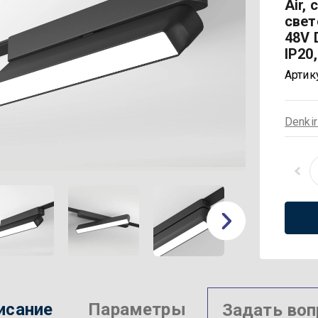
Air, 
свет
48V 
IP20
Артик
Denki
исание
Параметры
Задать воп