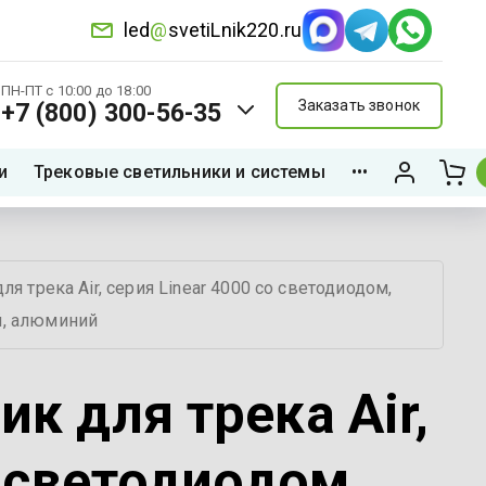
led
@
svetiLnik220.ru
ПН-ПТ с 10:00 до 18:00
Заказать звонок
+7 (800) 300-56-35
и
Трековые светильники и системы
•••
 трека Air, серия Linear 4000 со светодиодом, 
ый, алюминий
к для трека Air,
о светодиодом,