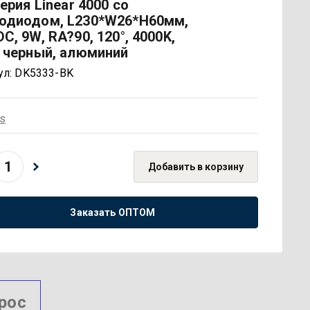
серия Linear 4000 со
одиодом, L230*W26*H60мм,
DC, 9W, RA?90, 120°, 4000K,
, черный, алюминий
ул:
DK5333-BK
rs
Добавить в корзину
Заказать ОПТОМ
рос