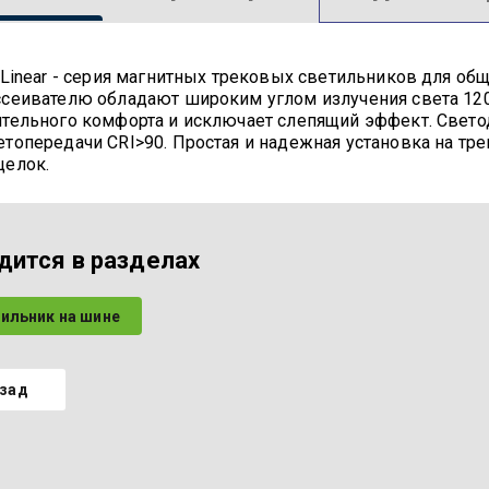
r Linear - серия магнитных трековых светильников для о
ссеивателю обладают широким углом излучения света 120
ительного комфорта и исключает слепящий эффект. Све
етопередачи CRI>90. Простая и надежная установка на тр
щелок.
дится в разделах
ильник на шине
зад