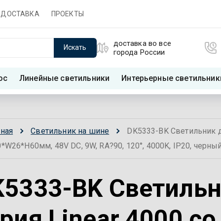
ДОСТАВКА
ПРОЕКТЫ
доставка во все
Искать
города России
ос
Линейные светильники
Интерьерные светильник
вная
Светильник на шине
DK5333-BK Светильник для
*W26*H60мм, 48V DC, 9W, RA?90, 120°, 4000K, IP20, черн
5333-BK Светильни
рия Linear 4000 с