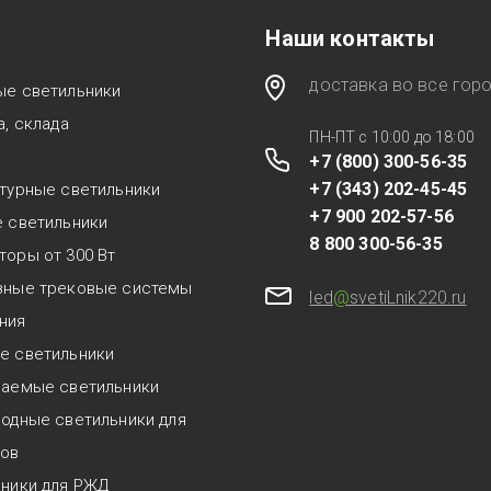
Наши контакты
доставка во все гор
ые светильники
а, склада
ПН-ПТ с 10:00 до 18:00
+7 (800) 300-56-35
+7 (343) 202-45-45
турные светильники
+7 900 202-57-56
 светильники
8 800 300-56-35
оры от 300 Вт
зные трековые системы
led
@
svetiLnik220.ru
ния
е светильники
ваемые светильники
одные светильники для
нов
ьники для РЖД