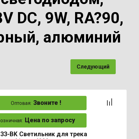
V DC, 9W, RA?90,
черный, алюминий
Следующий
Звоните !
Оптовая:
Цена по запросу
озничная:
33-BK Светильник для трека