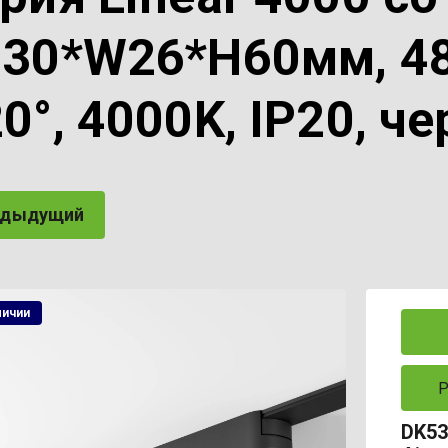
30*W26*H60мм, 48
0°, 4000K, IP20, 
едыдущий
личии
Р
DK53