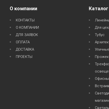
О компании
Каталог
КОНТАКТЫ
Линейн
О КОМПАНИИ
Для цех
ДЛЯ ЗАЯВОК
Тубус
ОПЛАТА
Архитек
ДОСТАВКА
Уличные
ПРОЕКТЫ
Прожект
Трехфа
освеще
Офисны
Встраи
Светоди
магази
Светил