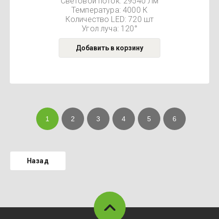
Световой поток: 29540 Лм
Температура: 4000 К
Количество LED: 720 шт
Угол луча: 120°
Добавить в корзину
1
2
3
4
5
6
Назад