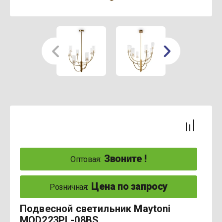
Звоните !
Оптовая:
Цена по запросу
Розничная:
Подвесной светильник Maytoni
MOD223PL-08BS