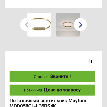
Звоните !
Оптовая:
Цена по запросу
Розничная:
Потолочный светильник Maytoni
MOD058CL-L35BS4K