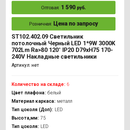
1 590
Оптовая:
руб.
Цена по запросу
Розничная:
ST102.402.09 Светильник
потолочный Черный LED 1*9W 3000K
702Lm Ra>80 120° IP20 D79xH75 170-
240V Накладные светильники
Артикул:
нет
Количество на складе
6
Цвет плафона
белый
Материал каркаса
металл
Тип цоколя (Доп)
LED
Высота,мм
75
Тип цоколя
LED